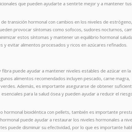
cionales que pueden ayudarte a sentirte mejor y a mantener tus
e transición hormonal con cambios en los niveles de estrógeno
pueden provocar síntomas como sofocos, sudores nocturnos, ca
nimizar estos síntomas y mantener un equilibrio hormonal saluda
es y evitar alimentos procesados y ricos en azúcares refinados.
 y fibra puede ayudar a mantener niveles estables de azúcar en la
. Algunos alimentos recomendados incluyen pescado, carne magra,
s verdes. Además, es importante asegurarse de obtener suficien
n esenciales para la salud ósea y pueden ayudar a reducir el riesg
o hormonal bioidéntica con pellets, también es importante prest
o hormonal puede ayudar a restaurar los niveles hormonales a niv
ntes puede disminuir su efectividad, por lo que es importante hab