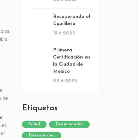
Recuperando el
,
Equilibrio
mbios
15.6.2023
ble,
Primera
Certificación en
la Ciudad de
México
02.6.2023
te
o de
Etiquetas
ar
eles
Salud
Testimoniales
lar
Testosterona