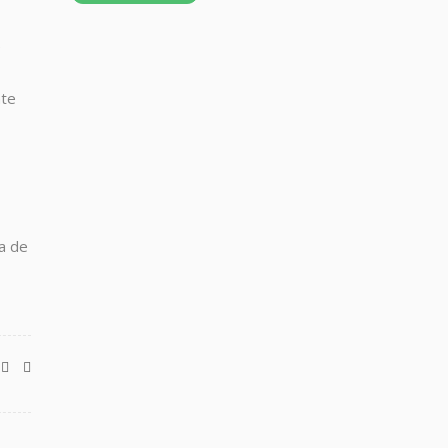
e
nte
a de