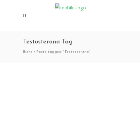
Testosterona Tag
Biote
/
Posts tagged "Testosterona"
octubre 7,
2022
7
0
Testosterona