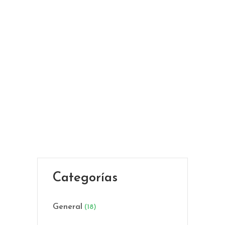
Conoce la
importancia
de la
testosterona
en la salud
del hombre....
by
Biote
México
Categorías
General
(18)