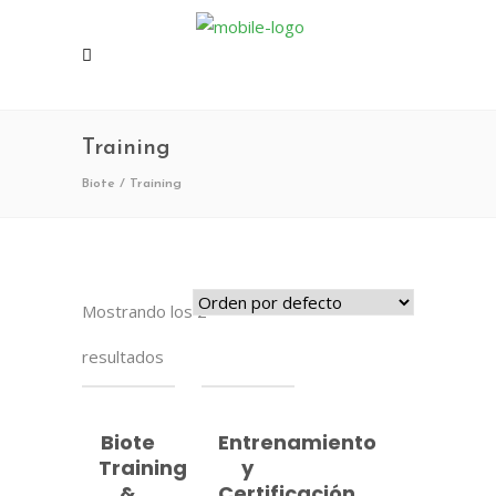
Training
Biote
/
Training
Mostrando los 2
resultados
Añadir
Añadir
Biote
Entrenamiento
Al
Al
Training
y
Carrito
Carrito
&
Certificación